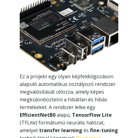
Ez a projekt egy olyan képfeldolgozáson
alapuló automatikus osztályozó rendszer
megvalósítását célozza, amely képes
megkülönböztetni a hibátlan és hibás
termékeket. A rendszer lelke egy
EfficientNetB0
alapú,
TensorFlow Lite
(TFLite) formátumú neurális hálózat,
amelyet
transfer learning
és
fine-tuning